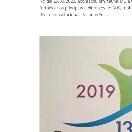
No dia 25/03/2023, aconteceu em Itaúna-MG a 8
fortalecer os princípios e diretrizes do SUS, m
direito constitucional. A conferência...