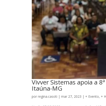
Vivver Sistemas apoia a 8
Itaúna-MG
por
regina.casoti
|
mar 27, 2023
|
+ Evento
,
+ 