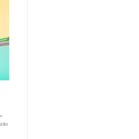
7º
stão