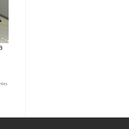
a
ntes