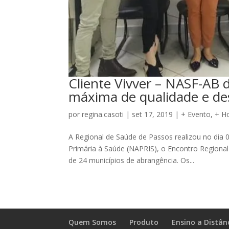
Cliente Vivver – NASF-AB
máxima de qualidade e 
por
regina.casoti
|
set 17, 2019
|
+ Evento
,
+ H
A Regional de Saúde de Passos realizou no dia 
Primária à Saúde (NAPRIS), o Encontro Regional
de 24 municípios de abrangência. Os...
Quem Somos
Produto
Ensino a Distân