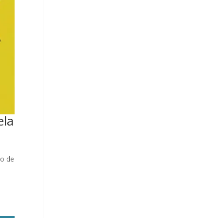
ela
io de