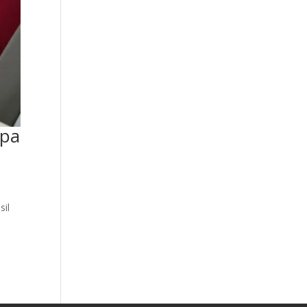
upa
sil