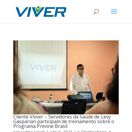
Cliente Vivver – Servidores da Saúde de Levy
Gasparian participam de treinamento sobre o
Programa Previne Brasil
por
regina.casoti
|
ago 9, 2021
|
+ Cliente Vivver
,
+