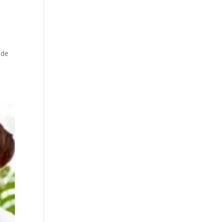
a
úde