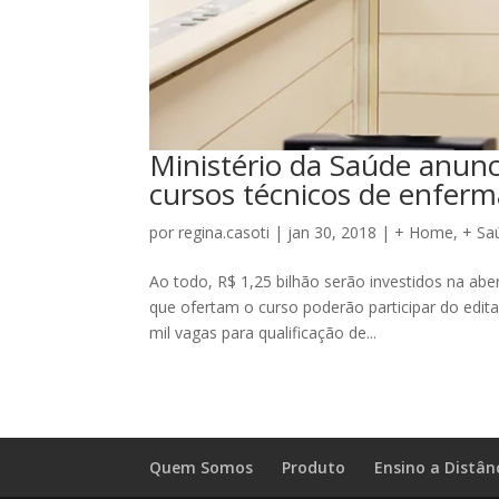
Ministério da Saúde anunc
cursos técnicos de enfer
por
regina.casoti
|
jan 30, 2018
|
+ Home
,
+ Sa
Ao todo, R$ 1,25 bilhão serão investidos na aber
que ofertam o curso poderão participar do edita
mil vagas para qualificação de...
Quem Somos
Produto
Ensino a Distân