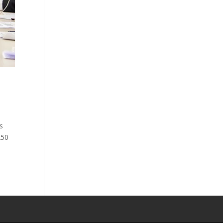
s
250