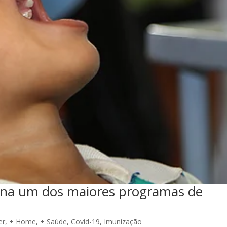
ona um dos maiores programas de
er
,
+ Home
,
+ Saúde
,
Covid-19
,
Imunização