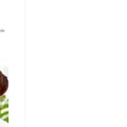
a
úde