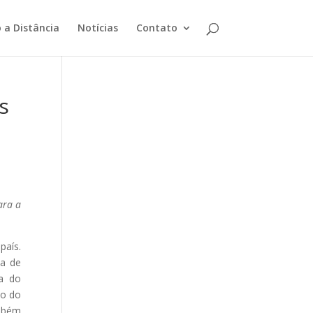
 a Distância
Notícias
Contato
s
ara a
país.
xa de
ia do
ão do
ambém