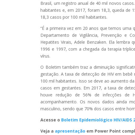
Brasil, um registro anual de 40 mil novos casos
habitantes e, em 2017, foram 18,3, queda de 
18,3 casos por 100 mil habitantes.
“É a primeira vez em 20 anos que temos uma q
Departamento de Vigilância, Prevenção e Co
Hepatites Virais, Adele Benzaken. Ela lembra q
1996 e 1997, com a chegada da terapia trípl
vírus.
O Boletim também traz a diminuição significat
gestação. A taxa de detecção de HIV em bebê 
100 mil habitantes. Isso se deve ao aumento da
casos em gestantes. Em 2017, a taxa de detecç
houve redução de 56% de infecções de H
acompanhamento. Os novos dados ainda mos
masculino, sendo que 70% dos casos entre home
Acesse o
Boletim Epidemiológico HIV/AIDS 
Veja a
apresentação
em Power Point comp