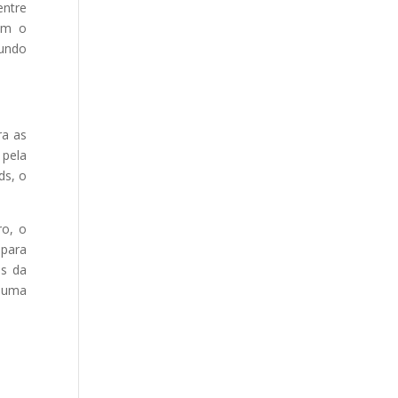
entre
com o
gundo
ra as
 pela
ds, o
ro, o
 para
os da
m uma