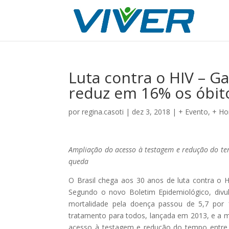
Luta contra o HIV – G
reduz em 16% os óbito
por
regina.casoti
|
dez 3, 2018
|
+ Evento
,
+ H
Ampliação do acesso à testagem e redução do tem
queda
O Brasil chega aos 30 anos de luta contra o H
Segundo o novo Boletim Epidemiológico, divul
mortalidade pela doença passou de 5,7 por 
tratamento para todos, lançada em 2013, e a m
acesso à testagem e redução do tempo entre 