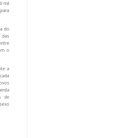
0 mil
 para
ra do
e das
entre
com o
nte a
 cada
novos
ainda
s de
sexo