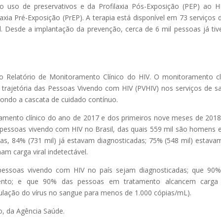
uso de preservativos e da Profilaxia Pós-Exposição (PEP) ao H
ilaxia Pré-Exposição (PrEP). A terapia está disponível em 73 serviços 
l. Desde a implantação da prevenção, cerca de 6 mil pessoas já ti
Relatório de Monitoramento Clínico do HIV. O monitoramento cl
a trajetória das Pessoas Vivendo com HIV (PVHIV) nos serviços de s
pondo a cascata de cuidado contínuo.
amento clínico do ano de 2017 e dos primeiros nove meses de 2018
pessoas vivendo com HIV no Brasil, das quais 559 mil são homens 
oas, 84% (731 mil) já estavam diagnosticadas; 75% (548 mil) estav
ham carga viral indetectável.
pessoas vivendo com HIV no país sejam diagnosticadas; que 90
ento; e que 90% das pessoas em tratamento alcancem carga v
rculação do vírus no sangue para menos de 1.000 cópias/mL).
o, da Agência Saúde.