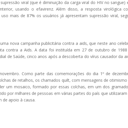
ressão viral (que é diminuição da carga viral do HIV no sangue) 
erior, usando o efavirenz. Além disso, a resposta virológica 
de uso mais de 87% os usuários já apresentam supressão viral, se
 uma nova campanha publicitária contra a aids, que neste ano celeb
a contra a Aids. A data foi instituída em 27 de outubro de 1988
al de Saúde, cinco anos após a descoberta do vírus causador da ai
de novembro. Como parte das comemorações do dia 1º de dezemb
colchas de retalhos, os chamados quilt, com mensagens de otimismo
ender um mosaico, formado por essas colchas, em um dos gramad
zido por milhares de pessoas em várias partes do país que utilizara
m de apoio à causa.