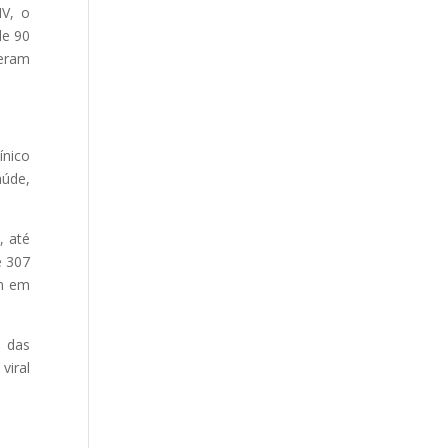
IV, o
de 90
veram
ínico
aúde,
, até
e 307
am em
% das
iral