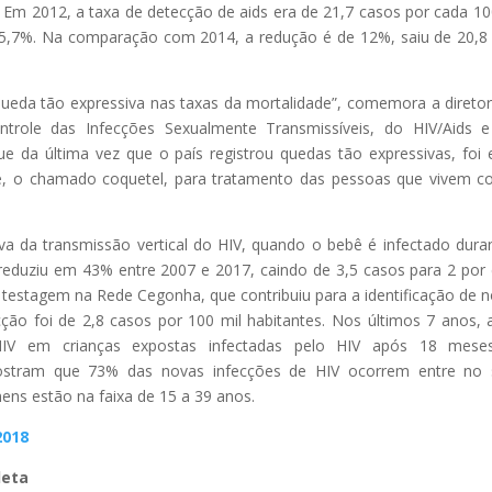
. Em 2012, a taxa de detecção de aids era de 21,7 casos por cada 10
15,7%. Na comparação com 2014, a redução é de 12%, saiu de 20,8
ueda tão expressiva nas taxas da mortalidade”, comemora a direto
ntrole das Infecções Sexualmente Transmissíveis, do HIV/Aids 
ue da última vez que o país registrou quedas tão expressivas, foi 
ice, o chamado coquetel, para tratamento das pessoas que vivem 
iva da transmissão vertical do HIV, quando o bebê é infectado dura
reduziu em 43% entre 2007 e 2017, caindo de 3,5 casos para 2 por
 testagem na Rede Cegonha, que contribuiu para a identificação de 
ão foi de 2,8 casos por 100 mil habitantes. Nos últimos 7 anos, 
IV em crianças expostas infectadas pelo HIV após 18 mese
tram que 73% das novas infecções de HIV ocorrem entre no 
ns estão na faixa de 15 a 39 anos.
2018
leta