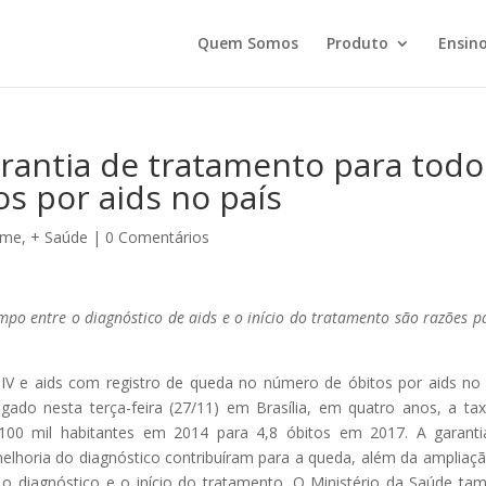
Quem Somos
Produto
Ensino
arantia de tratamento para todo
s por aids no país
ome
,
+ Saúde
|
0 Comentários
po entre o diagnóstico de aids e o início do tratamento são razões p
IV e aids com registro de queda no número de óbitos por aids no 
gado nesta terça-feira (27/11) em Brasília, em quatro anos, a ta
100 mil habitantes em 2014 para 4,8 óbitos em 2017. A garant
elhoria do diagnóstico contribuíram para a queda, além da ampliaç
o diagnóstico e o início do tratamento. O Ministério da Saúde t