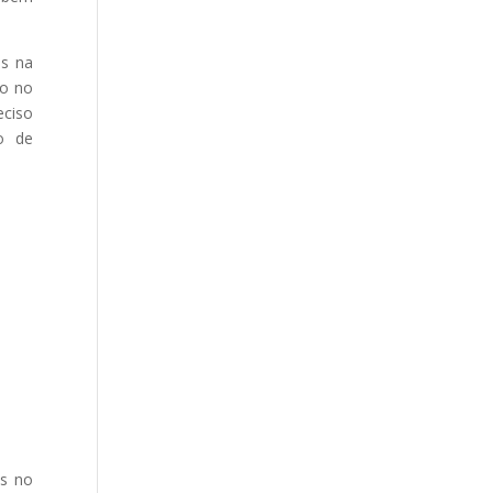
as na
ão no
ciso
o de
ds no