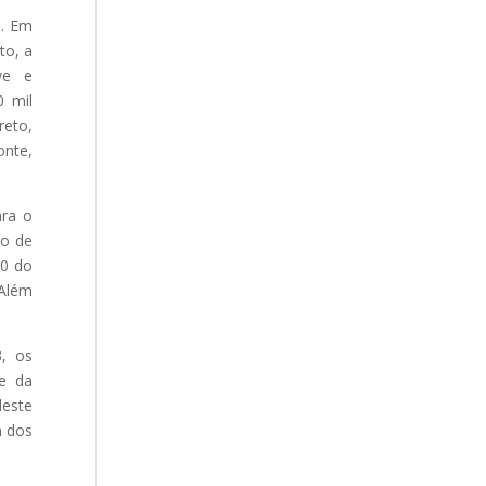
s. Em
to, a
ve e
0 mil
reto,
onte,
ara o
ço de
00 do
 Além
, os
te da
deste
m dos