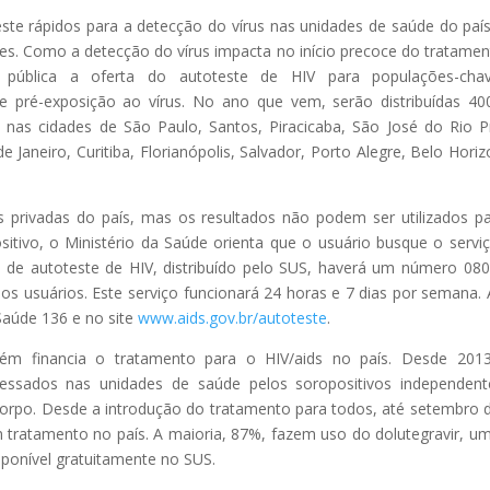
este rápidos para a detecção do vírus nas unidades de saúde do paí
des. Como a detecção do vírus impacta no início precoce do tratamen
 pública a oferta do autoteste de HIV para populações-cha
pré-exposição ao vírus. No ano que vem, serão distribuídas 40
 nas cidades de São Paulo, Santos, Piracicaba, São José do Rio P
Janeiro, Curitiba, Florianópolis, Salvador, Porto Alegre, Belo Horiz
s privadas do país, mas os resultados não podem ser utilizados p
ositivo, o Ministério da Saúde orienta que o usuário busque o servi
 de autoteste de HIV, distribuído pelo SUS, haverá um número 08
 aos usuários. Este serviço funcionará 24 horas e 7 dias por semana.
 Saúde 136 e no site
www.aids.gov.br/autoteste
.
m financia o tratamento para o HIV/aids no país. Desde 2013
cessados nas unidades de saúde pelos soropositivos independen
corpo. Desde a introdução do tratamento para todos, até setembro 
tratamento no país. A maioria, 87%, fazem uso do dolutegravir, u
onível gratuitamente no SUS.