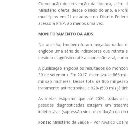
Como ação de prevenção da doença, além do 
Ministério oferta, desde o início do ano, a Prof
municípios em 21 estados e no Distrito Federa
acesso à PrEP, ao menos uma vez.
MONITORAMENTO DA AIDS
Na ocasião, também foram lançados dados do 
engloba uma série de indicadores que retrata 
desde o diagnóstico até a supressão viral, com
A publicação engloba os resultados do monitor
30 de setembro. Em 2017, estimava-se 866 mil 
mil são mulheres. Desse total de 866 mil pess
tratamento antirretroviral; e 92% (503 mil) já tin
As metas estipulam que até 2020, todas as 
pessoas diagnosticadas estejam em tratam
indetectável (supressão viral, ou redução da ci
Fonte:
Ministério da Saúde – Por Nivaldo Coelh