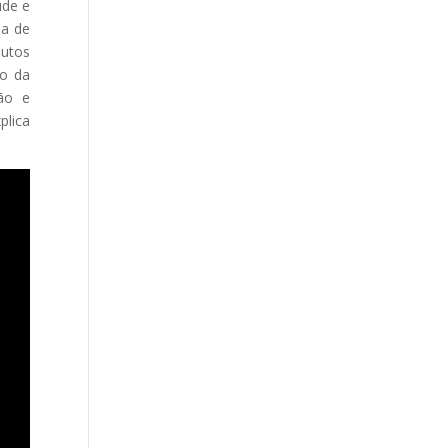
úde e
ma de
butos
lo da
ão e
plica