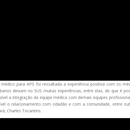
l médico para APS foi ressaltada a experiência positiva com os mé
nos deixam no SUS muitas experiências, entre elas, de que é pos
sível a integração da equipe médica com demais equipes profissiona
ível o relacionamento com cidadão e com a comunidade, entre out
rá, Charles Tocantins.