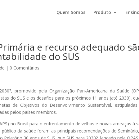
Quem Somos
Produto
Ensino
rimária e recurso adequado sã
ntabilidade do SUS
úde
|
0 Comentários
2030?, promovido pela Organização Pan-Americana da Saúde (OP
quistas do SUS e os desafios para os próximos 11 anos (até 2030), q
etas de Objetivos do Desenvolvimento Sustentável, estipuladas
cadas pelos países membros.
(APS) no Brasil para o enfrentamento de velhas e novas ameaças à 
 público da saúde foram as principais recomendações do Seminário
s no Relatório 30 anos de SUS, que SUS para 2030?, lançado pela OPAS