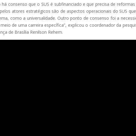
o há consenso que o SUS é subfinanciado e que precisa de reformas
s pelos atores estratégicos são de aspectos operacionais do SUS qu
stema, como a universalidade. Outro ponto de consenso foi a necess
meio de uma carreira específica”, explicou o coordenador da pesqui
ança de Brasília Renilson Rehem.