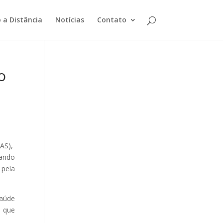
 a Distância
Notícias
Contato
o
AS),
uando
 pela
saúde
, que
.