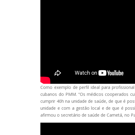
Como exemplo de perfil ideal para profissiona
cubanos do PMM. “Os médicos cooperados cuba
cumprir 40h na unidade de saúde, de que é pos
unidade e com a gestão local e de que é poss
afirmou o secretário de saúde de Cametá, no Pa