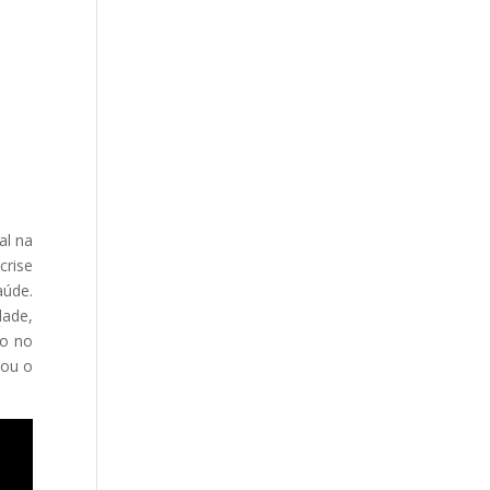
al na
crise
aúde.
dade,
mo no
cou o