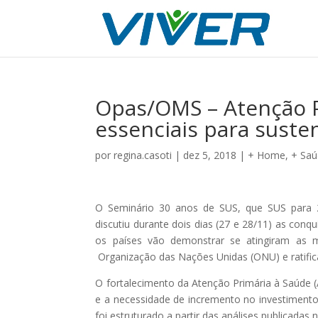
Opas/OMS – Atenção P
essenciais para suste
por
regina.casoti
|
dez 5, 2018
|
+ Home
,
+ Sa
O Seminário 30 anos de SUS, que SUS para 
discutiu durante dois dias (27 e 28/11) as con
os países vão demonstrar se atingiram as m
Organização das Nações Unidas (ONU) e ratifi
O fortalecimento da Atenção Primária à Saúde 
e a necessidade de incremento no investimento
foi estruturado a partir das análises publicada