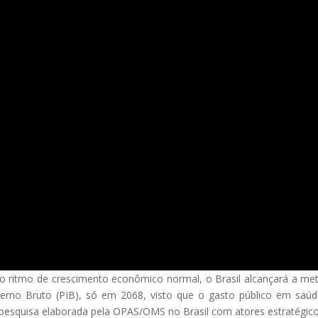
itmo de crescimento econômico normal, o Brasil alcançará a me
erno Bruto (PIB), só em 2068, visto que o gasto público em saú
a pesquisa elaborada pela OPAS/OMS no Brasil com atores estratégic