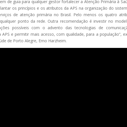
 de guia para qualquer gestor fortalecer a Atenção Primária à Sa
plantar os princípios e os atributos da APS na organização do siste
rviços de atenção primária no Brasil. Pelo menos os quatro atri
qualquer ponto da rede. Outra recomendação é investir no mode
ações possíveis com o advento das tecnologias de comunicaç
 APS e permitir mais acesso, com qualidade, para a população”, ex
aúde de Porto Alegre, Erno Harzheim.