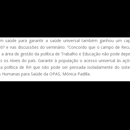
m saúde para garantir a saúde universal também ganhou um cap
30? e nas discussões do seminário. “Concordo que o campo de Rec
a área de gestão da política de Trabalho e Educação não pode dep
dos os níveis do país. Garantir à população o acesso universal às aç
da política de RH que não pode ser pensada isoladamente do sist
s Humanas para Saúde da OPAS, Mónica Padilla.