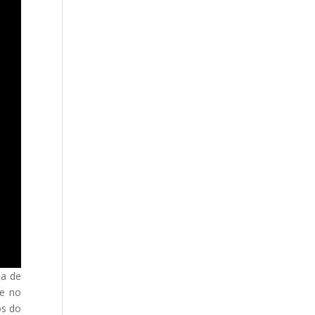
ta de
de no
os do