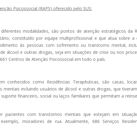
enção Psicossocial (RAPS) oferecido pelo SUS:
 diferentes modalidades, são pontos de atenção estratégicos da 
ário, constituído por equipe multiprofissional e que atua sobre a 
 atendimento às pessoas com sofrimento ou transtorno mental, incl
e álcool e outras drogas, seja em situações de crise ou nos proc
.661 Centros de Atenção Psicossocial em todo o país.
)
bém conhecidos como Residências Terapêuticas, são casas, loca
 mentais incluindo usuários de álcool e outras drogas, que tiveram
suporte financeiro, social ou laços familiares que permitam a reins
 pacientes com transtornos mentais que estejam em situaçã
r exemplo, moradores de rua. Atualmente, 686 Serviços Residen