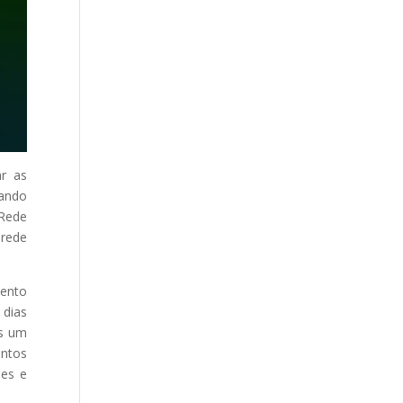
ar as
uando
 Rede
 rede
mento
 dias
os um
entos
ões e