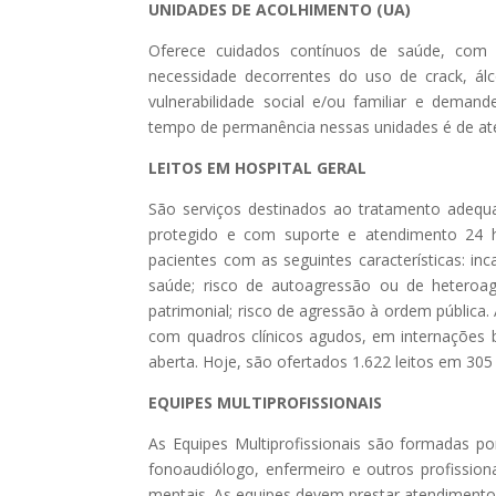
UNIDADES DE ACOLHIMENTO (UA)
Oferece cuidados contínuos de saúde, com 
necessidade decorrentes do uso de crack, á
vulnerabilidade social e/ou familiar e deman
tempo de permanência nessas unidades é de até
LEITOS EM HOSPITAL GERAL
São serviços destinados ao tratamento adequ
protegido e com suporte e atendimento 24 h
pacientes com as seguintes características: in
saúde; risco de autoagressão ou de heteroag
patrimonial; risco de agressão à ordem pública
com quadros clínicos agudos, em internações 
aberta. Hoje, são ofertados 1.622 leitos em 305 
EQUIPES MULTIPROFISSIONAIS
As Equipes Multiprofissionais são formadas por
fonoaudiólogo, enfermeiro e outros profissio
mentais. As equipes devem prestar atendimento i