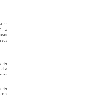
RAPS:
ótica
uindo
essos
is de
 alta
erção
o de
ciais