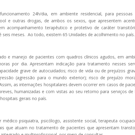
funcionamento 24h/dia, em ambiente residencial, para pessoas
lcool e outras drogas, de ambos os sexos, que apresentem acen
dem acompanhamento terapêutico e protetivo de caráter transitór
 seis meses. Ao todo, existem 65 Unidades de acolhimento no país.
ado e manejo de pacientes com quadros clínicos agudos, em amb
oras por dia. Apresentam indicação para tratamento nesses ser
capacidade grave de autocuidados; risco de vida ou de prejuízos gra
ressão (agressão para o mundo exterior); risco de prejuízo mor
. Assim, as internações hospitalares devem ocorrer em casos de paci
breves, humanizadas e com vistas ao seu retorno para serviços de
hospitais gerais no país.
 médico psiquiatra, psicólogo, assistente social, terapeuta ocupaci
nais que atuam no tratamento de pacientes que apresentam transt
ntegrado e multiprofissional, por meio de consultas.