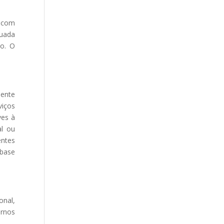
 com
tuada
io. O
iente
viços
ves à
al ou
entes
 base
onal,
ornos