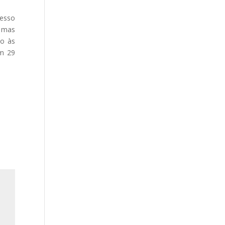
cesso
, mas
do às
em 29