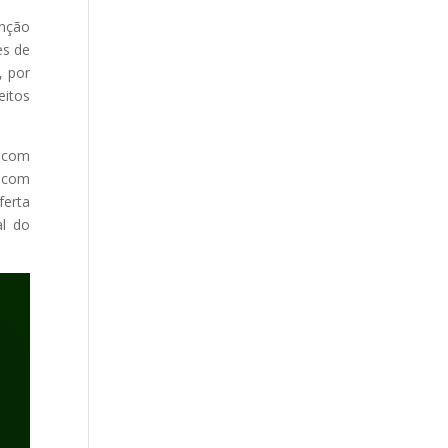
enção
es de
, por
eitos
s com
 com
ferta
al do