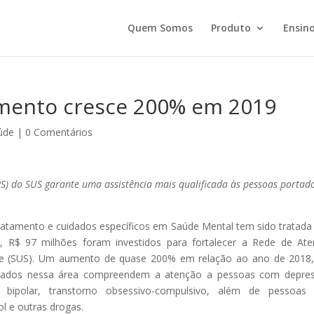
Quem Somos
Produto
Ensino
imento cresce 200% em 2019
úde
|
0 Comentários
PS) do SUS garante uma assistência mais qualificada às pessoas portad
ratamento e cuidados específicos em Saúde Mental tem sido tratad
9, R$ 97 milhões foram investidos para fortalecer a Rede de At
úde (SUS). Um aumento de quase 200% em relação ao ano de 2018
lizados nessa área compreendem a atenção a pessoas com depre
ivo bipolar, transtorno obsessivo-compulsivo, além de pessoa
l e outras drogas.