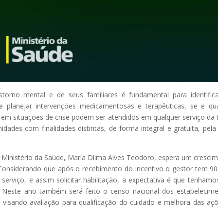
orno mental e de seus familiares é fundamental para identific
to e planejar intervenções medicamentosas e terapêuticas, se e q
s em situações de crise podem ser atendidos em qualquer serviço da
dades com finalidades distintas, de forma integral e gratuita, pela
Ministério da Saúde, Maria Dilma Alves Teodoro, espera um cresci
“Considerando que após o recebimento do incentivo o gestor tem 90
serviço, e assim solicitar habilitação, a expectativa é que tenham
0. Neste ano também será feito o censo nacional dos estabelecim
 visando avaliação para qualificação do cuidado e melhora das aç