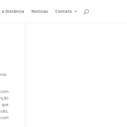
 a Distância
Notícias
Contato
oras
a com
enção
, que
ssão,
s com