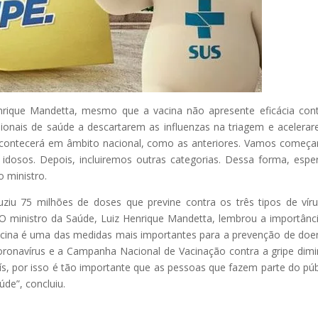
rique Mandetta, mesmo que a vacina não apresente eficácia con
ssionais de saúde a descartarem as influenzas na triagem e acelera
acontecerá em âmbito nacional, como as anteriores. Vamos começa
e idosos. Depois, incluiremos outras categorias. Dessa forma, espe
 ministro.
ziu 75 milhões de doses que previne contra os três tipos de vír
. O ministro da Saúde, Luiz Henrique Mandetta, lembrou a importânc
vacina é uma das medidas mais importantes para a prevenção de doe
ronavírus e a Campanha Nacional de Vacinação contra a gripe dimi
ís, por isso é tão importante que as pessoas que fazem parte do púb
de”, concluiu.