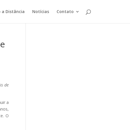
 a Distância
Notícias
Contato
pe
is de
uir a
anos,
te. O