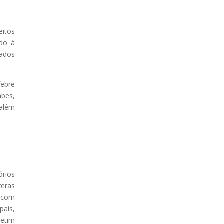
eitos
ido à
tados
febre
abes,
 além
órios
feras
, com
país,
letim