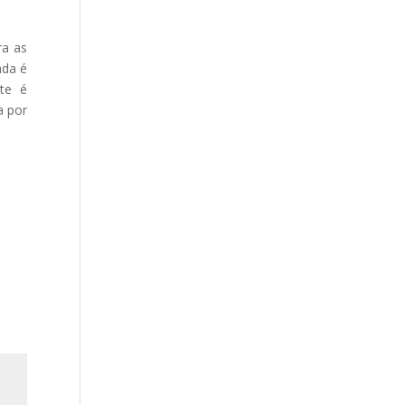
ra as
ada é
ite é
a por