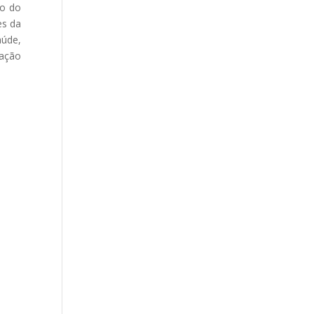
ão do
es da
aúde,
uação