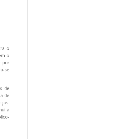
tra o
rem o
r por
ra-se
us de
ia de
nças.
nui a
lico-