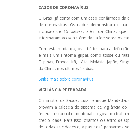
CASOS DE CORONAVÍRUS
O Brasil já conta com um caso confirmado da do
de coronavírus. Os dados demonstram o aumen
inclusão de 15 países, além da China, que 
informaram ao Ministério da Saúde sobre os cas
Com esta mudança, os critérios para a definiç
e mais um sintoma gripal, como tosse ou falt
Filipinas, França, Irã, Itália, Malásia, Japão, S
da China, nos últimos 14 dias.
Saiba mais sobre coronavírus
VIGILÂNCIA PREPARADA
O ministro da Saúde, Luiz Henrique Mandetta, 
provam a eficácia do sistema de vigilância do
federal, estadual e municipal do governo traba
credibilidade. Para isso, criamos o Centro de
de todas as cidades e, a partir daí, pensamos 