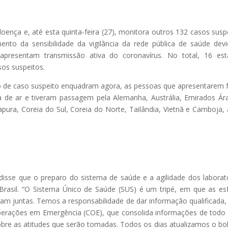
ença e, até esta quinta-feira (27), monitora outros 132 casos susp
to da sensibilidade da vigilância da rede pública de saúde dev
apresentam transmissão ativa do coronavírus. No total, 16 es
os suspeitos.
ão de caso suspeito enquadram agora, as pessoas que apresentarem 
a de ar e tiveram passagem pela Alemanha, Austrália, Emirados Ár
ingapura, Coreia do Sul, Coreia do Norte, Tailândia, Vietnã e Camboja,
disse que o preparo do sistema de saúde e a agilidade dos laborat
 Brasil. “O Sistema Único de Saúde (SUS) é um tripé, em que as es
lham juntas. Temos a responsabilidade de dar informação qualificada
 Operações em Emergência (COE), que consolida informações de todo 
sobre as atitudes que serão tomadas. Todos os dias atualizamos o bo