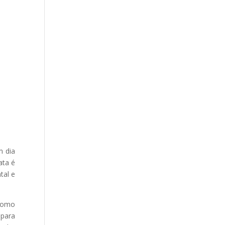
m dia
ata é
tal e
 como
 para