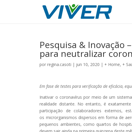
Pesquisa & Inovação 
para neutralizar coron
por
regina.casoti
|
jun 10, 2020
|
+ Home
,
+ Sa
Em fase de testes para verificação de eficácia, 
Inativar o coronavírus por meio de um siste
realidade distante. No entanto, é exatamen
participação de colaboradores externos, e
os microrganismos dispersos em forma de aeros
pequenos ambientes, como quartos de hospitais
devem sair ainda na primeira quinzena deste mê