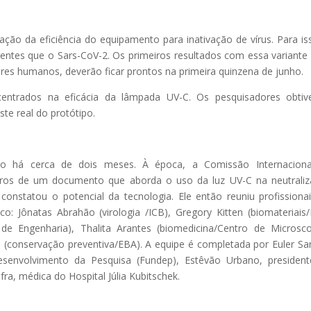
ção da eficiência do equipamento para inativação de vírus. Para is
entes que o Sars-CoV-2. Os primeiros resultados com essa variante v
s humanos, deverão ficar prontos na primeira quinzena de junho.
entrados na eficácia da lâmpada UV-C. Os pesquisadores obtiv
ste real do protótipo.
lho há cerca de dois meses. À época, a Comissão Internaciona
bros de um documento que aborda o uso da luz UV-C na neutrali
onstatou o potencial da tecnologia. Ele então reuniu profissiona
o: Jônatas Abrahão (virologia /ICB), Gregory Kitten (biomateriais/
de Engenharia), Thalita Arantes (biomedicina/Centro de Microsco
os (conservação preventiva/EBA). A equipe é completada por Euler Sa
senvolvimento da Pesquisa (Fundep), Estêvão Urbano, presiden
ra, médica do Hospital Júlia Kubitschek.