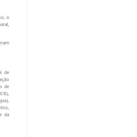
so, o
iral,
eram
l de
zação
is de
ICB),
pia),
ntos,
te da