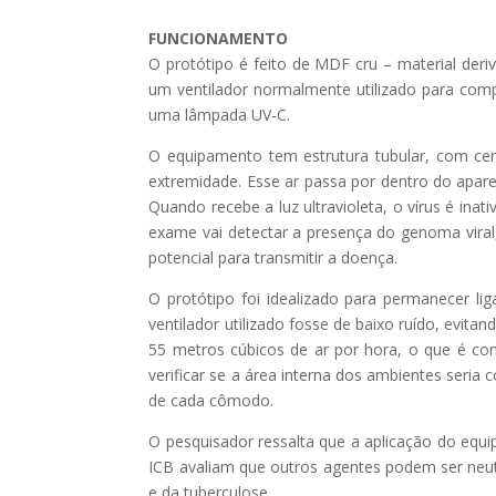
FUNCIONAMENTO
O protótipo é feito de MDF cru – material der
um ventilador normalmente utilizado para comp
uma lâmpada UV-C.
O equipamento tem estrutura tubular, com ce
extremidade. Esse ar passa por dentro do apare
Quando recebe a luz ultravioleta, o vírus é ina
exame vai detectar a presença do genoma viral,
potencial para transmitir a doença.
O protótipo foi idealizado para permanecer li
ventilador utilizado fosse de baixo ruído, evit
55 metros cúbicos de ar por hora, o que é con
verificar se a área interna dos ambientes seria 
de cada cômodo.
O pesquisador ressalta que a aplicação do equ
ICB avaliam que outros agentes podem ser neut
e da tuberculose.