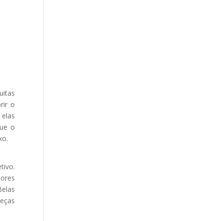
uitas
rir o
 elas
que o
xo.
tivo.
dores
Belas
peças