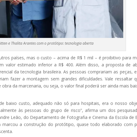
tten e Thalita Arantes com o protótipo: tecnologia aberta
tros países, mas o custo – acima de R$ 1 mil – é proibitivo para m
 valor estimado inferior a R$ 400. Além disso, a proposta de ab
encial da tecnologia brasileira. As pessoas comprariam as peças, e
am fazer a montagem sem grandes dificuldades. Vale ressaltar 
 obra da marcenaria, ou seja, o valor final poderá ser ainda mais bai
e baixo custo, adequado não só para hospitais, era o nosso obje
ialmente às pessoas do grupo de risco”, afirma um dos pesquisa
xandre Leão, do Departamento de Fotografia e Cinema da Escola de 
ém marcou a construção do protótipo, quase todo elaborado com 
scenta.