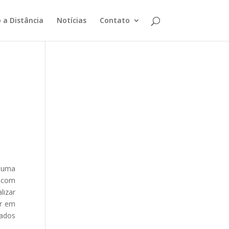
 a Distância
Notícias
Contato
e uma
, com
izar
ar em
tados