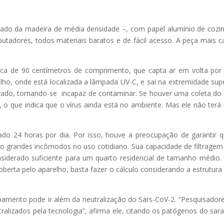
ivado da madeira de média densidade –, com papel alumínio de cozi
utadores, todos materiais baratos e de fácil acesso. A peça mais c
rca de 90 centímetros de comprimento, que capta ar em volta po
lho, onde está localizada a lâmpada UV-C, e sai na extremidade supe
tivado, tornando-se incapaz de contaminar. Se houver uma coleta do 
 o que indica que o vírus ainda está no ambiente. Mas ele não terá
gado 24 horas por dia. Por isso, houve a preocupação de garantir 
ando grandes incômodos no uso cotidiano. Sua capacidade de filtragem
siderado suficiente para um quarto residencial de tamanho médio.
coberta pelo aparelho, basta fazer o cálculo considerando a estrutura 
ipamento pode ir além da neutralização do Sars-CoV-2. “Pesquisador
ralizados pela tecnologia”, afirma ele, citando os patógenos do sa