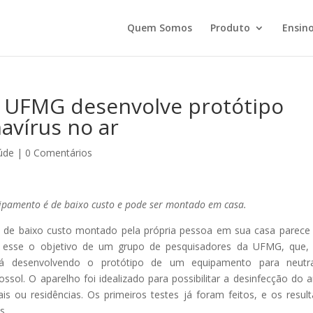
Quem Somos
Produto
Ensino
– UFMG desenvolve protótipo
avírus no ar
úde
|
0 Comentários
equipamento é de baixo custo e pode ser montado em casa.
ma de baixo custo montado pela própria pessoa em sua casa parec
te esse o objetivo de um grupo de pesquisadores da UFMG, que
stá desenvolvendo o protótipo de um equipamento para neutral
sol. O aparelho foi idealizado para possibilitar a desinfecção do 
 ou residências. Os primeiros testes já foram feitos, e os resul
s.