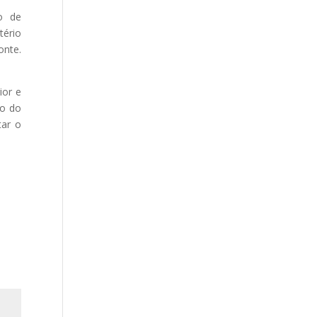
o de
tério
onte.
ior e
ão do
tar o