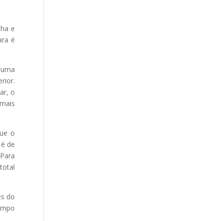
nha e
ara é
r uma
rior.
ar, o
 mais
que o
 é de
 Para
total
es do
rampo