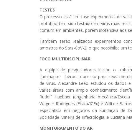
TESTES
O processo está em fase experimental de valida
protótipo tem sido testado em vírus mais resist
comum em ambientes, porém inofensiva aos sere
Também serão realizados experimentos conc
amostras do Sars-CoV-2, o que possibilita um te
FOCO MULTIDISCIPLINAR
A equipe de pesquisadores iniciou o traba
Iluminantes liberou o acesso para seus mem
de vírus. Alexandre Leão estudou os dados e c
várias áreas com amplo conhecimento científic
Rudolf Huebner (engenharia mecânica/Escola 
Wagner Rodrigues (Física/ICEx) e Willi de Barr
especialista em negócios da Fundação de De
Sociedade Mineira de Infectologia, e Luciana Maf
MONITORAMENTO DO AR