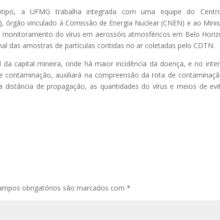
tótipo, a UFMG trabalha integrada com uma equipe do Centr
 órgão vinculado à Comissão de Energia Nuclear (CNEN) e ao Minis
r o monitoramento do vírus em aerossóis atmosféricos em Belo Horiz
nal das amostras de partículas contidas no ar coletadas pelo CDTN.
l da capital mineira, onde há maior incidência da doença, e no inter
 de contaminação, auxiliará na compreensão da rota de contaminaç
 a distância de propagação, as quantidades do vírus e meios de evi
ampos obrigatórios são marcados com
*