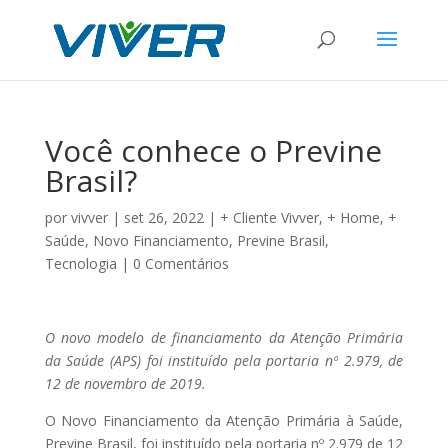
Você conhece o Previne
Brasil?
por
vivver
|
set 26, 2022
|
+ Cliente Vivver
,
+ Home
,
+
Saúde
,
Novo Financiamento
,
Previne Brasil
,
Tecnologia
|
0 Comentários
O novo modelo de financiamento da Atenção Primária
da Saúde (APS) foi instituído pela portaria nº 2.979, de
12 de novembro de 2019.
O Novo Financiamento da Atenção Primária à Saúde,
Previne Brasil, foi instituído pela portaria nº 2.979 de 12