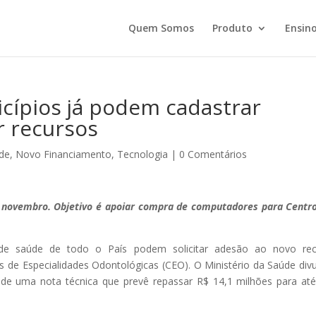
Quem Somos
Produto
Ensino
cípios já podem cadastrar
r recursos
de
,
Novo Financiamento
,
Tecnologia
|
0 Comentários
e novembro. Objetivo é apoiar compra de computadores para Centr
es de saúde de todo o País podem solicitar adesão ao novo re
os de Especialidades Odontológicas (CEO). O Ministério da Saúde div
de uma nota técnica que prevê repassar R$ 14,1 milhões para at