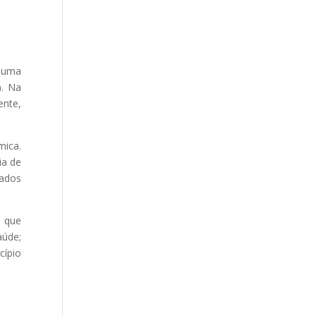
r uma
). Na
ente,
mica.
ia de
sados
s que
aúde;
cípio