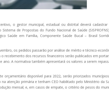
tivo, o gestor municipal, estadual ou distrital deverá cadastra
no Sistema de Propostas do Fundo Nacional de Saúde (SISPROFNS
égico Saúde em Família, Componente Saúde Bucal – Brasil Sorrid
ovembro, os pedidos passarão por análise de mérito e técnico-econô
 o recebimento dos recursos financeiros serão publicados em portar
 este ano. A normativa também apresentará os valores a serem repas
e orçamentário disponível para 2022, serão priorizados município
o na atenção primária e tenham CEO habilitado pelo Ministério da S
dução mensal; e, em casos de empate, o critério de pesos do muni