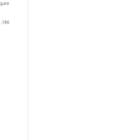
uirir
1.186