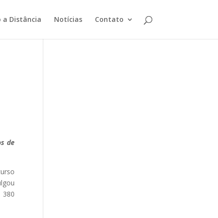
 a Distância
Notícias
Contato
os de
curso
ulgou
é 380