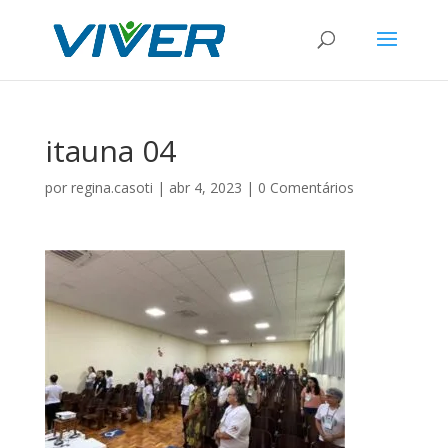
itauna 04
por
regina.casoti
|
abr 4, 2023
|
0 Comentários