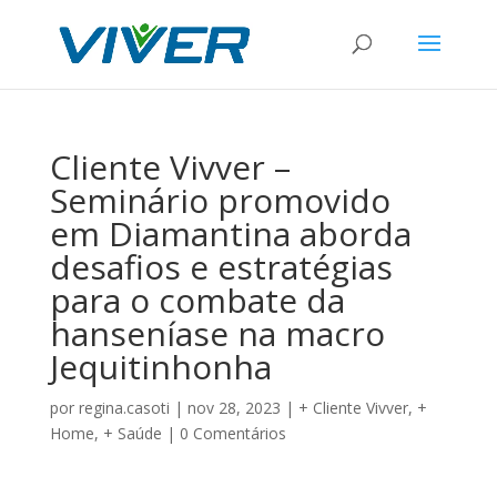
Cliente Vivver –
Seminário promovido
em Diamantina aborda
desafios e estratégias
para o combate da
hanseníase na macro
Jequitinhonha
por
regina.casoti
|
nov 28, 2023
|
+ Cliente Vivver
,
+
Home
,
+ Saúde
|
0 Comentários