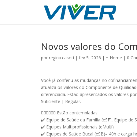
Novos valores do Co
por
regina.casoti
|
fev 5, 2026
|
+ Home
|
0 Co
Você já conferiu as mudanças no cofinanciamen
atualiza os valores do Componente de Qualidade
diferenciada. Estão apresentados os valores po
Suficiente | Regular.
👩🏽‍⚕️👨🏼‍⚕️ Estão contempladas:
✔️ Equipe de Saúde da Família (eSF), Equipe de 
✔️ Equipes Multiprofissionais (eMulti)
✔️ Equipes de Saúde Bucal (eSB)– 40h e carga ho