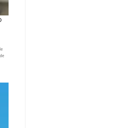
o
de
 de