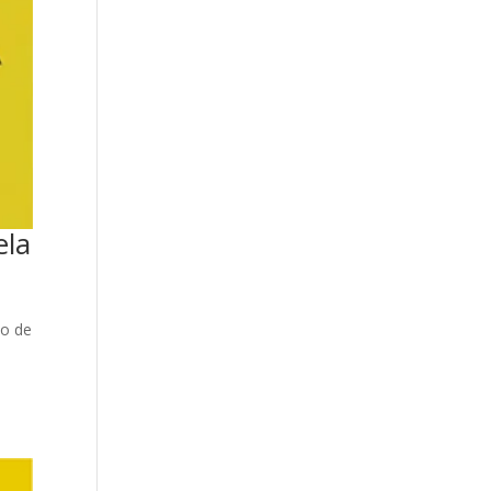
ela
io de