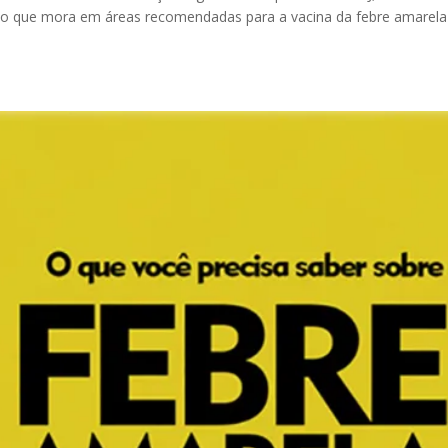
ação que mora em áreas recomendadas para a vacina da febre amarela