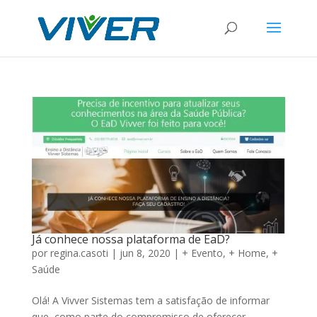
Já conhece nossa plataforma de EaD?
por
regina.casoti
|
jun 8, 2020
|
+ Evento
,
+ Home
,
+
Saúde
Olá! A Vivver Sistemas tem a satisfação de informar
que, como parte do compromisso de oferecer