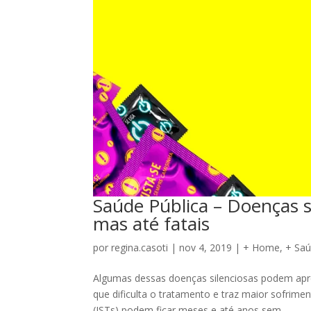
Saúde Pública – Doenças s
mas até fatais
por
regina.casoti
|
nov 4, 2019
|
+ Home
,
+ Sa
Algumas dessas doenças silenciosas podem apr
que dificulta o tratamento e traz maior sofrime
(ISTs) podem ficar meses e até anos sem...