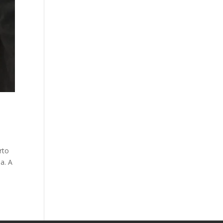
rto
a. A