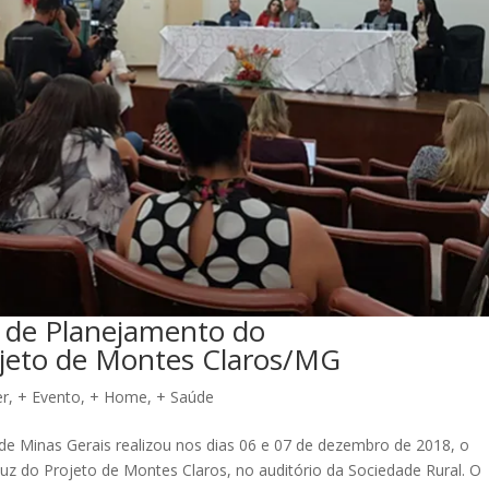
o de Planejamento do
eto de Montes Claros/MG
er
,
+ Evento
,
+ Home
,
+ Saúde
de Minas Gerais realizou nos dias 06 e 07 de dezembro de 2018, o
 do Projeto de Montes Claros, no auditório da Sociedade Rural. O