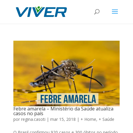
Febre amarela – Ministério da Saúde atualiza
casos no país
por
regina.casoti
|
mar 15, 2018
|
+ Home
,
+ Saúde
O Brasil confirmou 920 casos e 300 óbitos no período