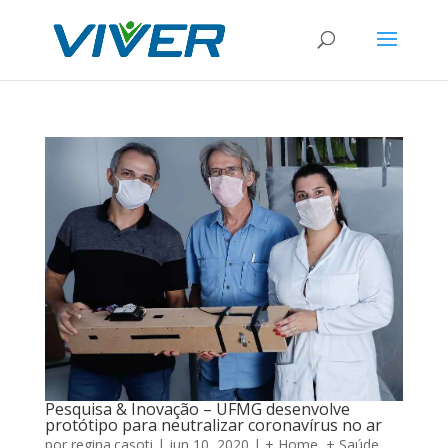
Pesquisa & Inovação – UFMG desenvolve
protótipo para neutralizar coronavírus no ar
por
regina.casoti
|
jun 10, 2020
|
+ Home
,
+ Saúde