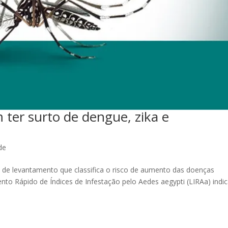
 ter surto de dengue, zika e
de
o de levantamento que classifica o risco de aumento das doenças
o Rápido de Índices de Infestação pelo Aedes aegypti (LIRAa) indi