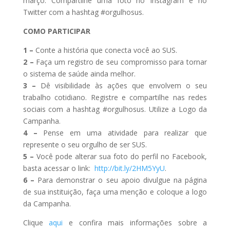
março. Compartilhe uma foto no Instagram e no
Twitter com a hashtag #orgulhosus.
COMO PARTICIPAR
1 –
Conte a história que conecta você ao SUS.
2 –
Faça um registro de seu compromisso para tornar
o sistema de saúde ainda melhor.
3 –
Dê visibilidade às ações que envolvem o seu
trabalho cotidiano. Registre e compartilhe nas redes
sociais com a hashtag #orgulhosus. Utilize a Logo da
Campanha.
4 –
Pense em uma atividade para realizar que
represente o seu orgulho de ser SUS.
5 –
Você pode alterar sua foto do perfil no Facebook,
basta acessar o link:
http://bit.ly/2HM5YyU
.
6 –
Para demonstrar o seu apoio divulgue na página
de sua instituição, faça uma menção e coloque a logo
da Campanha.
Clique
aqui
e confira mais informações sobre a