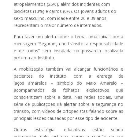
atropelamentos (26%), além dos incidentes com
bicicletas (13%) e carros (6%). Os jovens adultos do
sexo masculino, com idade entre 20 e 39 anos,
representam o
maio
r número de internados.
Para fazer um alerta sobre o tema, uma faixa com a
mensagem “Segurança no trânsito: a responsabilidade
é de todos” será instalada na passarela localizada
próxima ao Instituto.
A mobilização também vai alcançar funcionários e
pacientes do Instituto, com a entrega de
laços
amarelo
s – símbolo do
Maio
Amarelo
–
acompanhados de folhetos explicativos que
conscientizam sobre a data. Nas redes sociais, uma
série de publicações irá alertar sobre a segurança no
trânsito, com vídeos de ortopedistas falando sobre as
principais lesões causadas por esse tipo de acidente.
Outras estratégias educativas estão sendo
promovidas pelo Instituto, como a criação de um