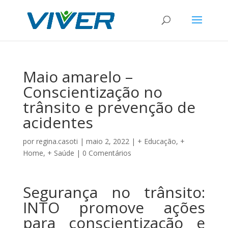
Maio amarelo –
Conscientização no
trânsito e prevenção de
acidentes
por
regina.casoti
|
maio 2, 2022
|
+ Educação
,
+
Home
,
+ Saúde
|
0 Comentários
Segurança no trânsito:
INTO promove ações
para conscientização e