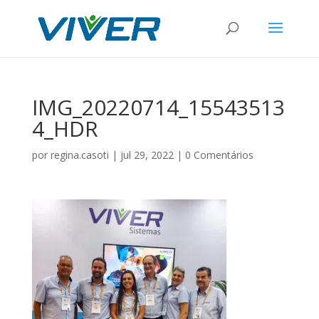
IMG_20220714_15543513
4_HDR
por
regina.casoti
|
jul 29, 2022
|
0 Comentários