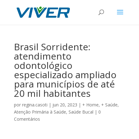
Brasil Sorridente:
atendimento
odontológico
especializado ampliado
para municípios de até
20 mil habitantes
por
regina.casoti
|
jun 20, 2023
|
+ Home
,
+ Saúde
,
Atenção Primária à Saúde
,
Saúde Bucal
|
0
Comentários