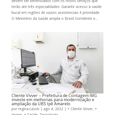
devem ser beneficiados com os novos serviços que
terão até três especialidades. Garantir acesso à saúde
bucal em regiões de vazios assistenciais é prioridade.
O Ministério da Saúde amplia o Brasil Sorridente e...
Cliente Vivver – Prefeitura de Contagem-MG
investe em melhorias para modernização e
ampliação da UBS Ipê Amarelo
por
regina.casoti
|
ago 4, 2022
|
+ Cliente Vivver
,
+
Home
,
+ Saúde
,
Tecnologia