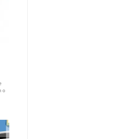
e
m o