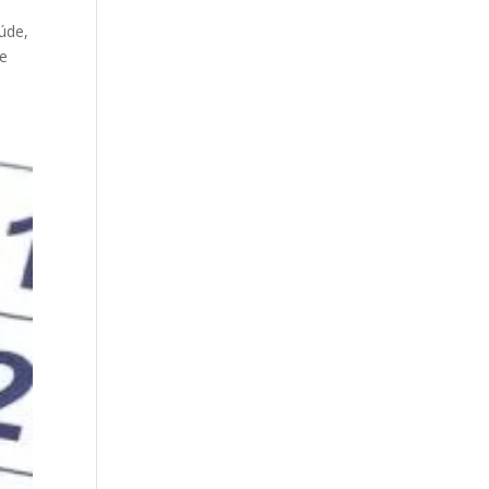
úde,
de