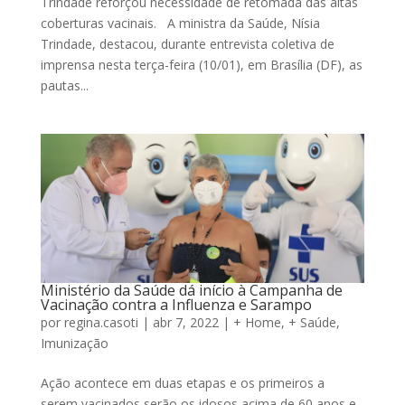
Trindade reforçou necessidade de retomada das altas
coberturas vacinais. A ministra da Saúde, Nísia
Trindade, destacou, durante entrevista coletiva de
imprensa nesta terça-feira (10/01), em Brasília (DF), as
pautas...
Ministério da Saúde dá início à Campanha de
Vacinação contra a Influenza e Sarampo
por
regina.casoti
|
abr 7, 2022
|
+ Home
,
+ Saúde
,
Imunização
Ação acontece em duas etapas e os primeiros a
serem vacinados serão os idosos acima de 60 anos e