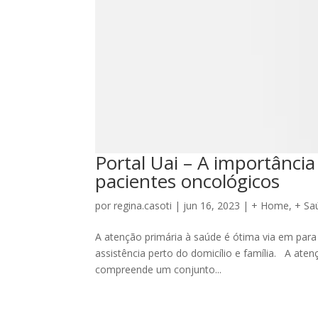
Portal Uai – A importânci
pacientes oncológicos
por
regina.casoti
|
jun 16, 2023
|
+ Home
,
+ Sa
A atenção primária à saúde é ótima via em para
assistência perto do domicílio e família. A ate
compreende um conjunto...