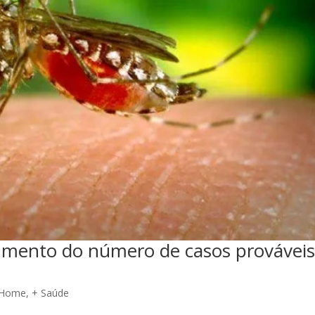
umento do número de casos provávei
 Home
,
+ Saúde