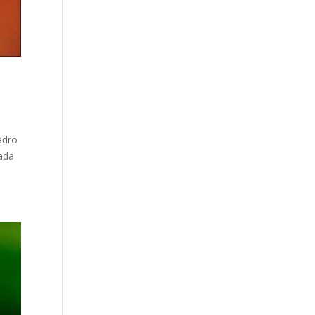
adro
cada