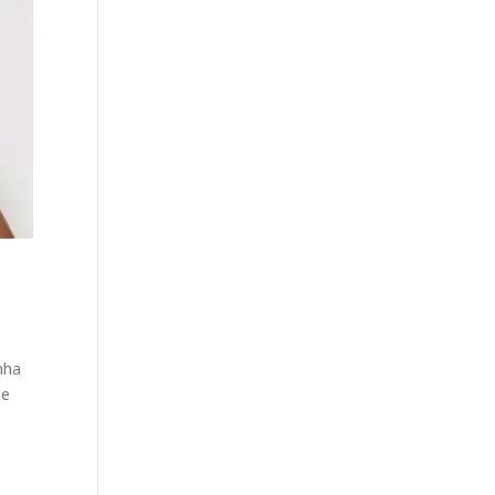
nha
 e